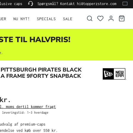
lusive caps
Spørgsmål? Kontakt hi@topperzstore.com
UER
NU NYT!
SPECIALS
SALE
STE TIL HALVPRIS!
e.
PITTSBURGH PIRATES BLACK
 A FRAME 9FORTY SNAPBACK
kr.
l. moms dertil kommer fragt
 leveringstid: 1–3 hverdage
 udvalg af premium-caps
sendelse ved køb over 550 kr.