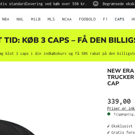
tis standardlevering ved køb over 550 kr.
Begrænsede eksk
NBA
NHL
MiLB
MLS
NCAA
FODBOLD
F1
CAPS
H
TID: KØB 3 CAPS – FÅ DEN BILLIG
æg blot 3 caps i din indkøbskurv og få 50% rabat på den billigst
NEW ERA 
TRUCKER
CAP
339,00 
Priser er ink
Tilgængelig,
✔️ Eksklusivt
✔️ Gratis for