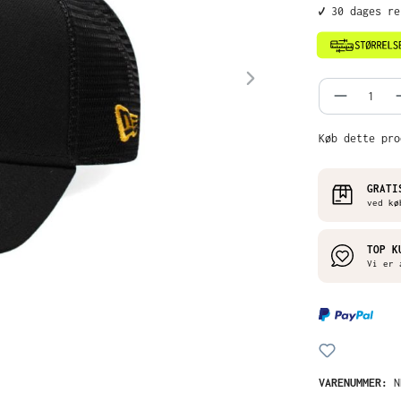
✔️ 30 dages r
Produkt
Køb dette pro
GRATI
ved kø
TOP K
Vi er 
VARENUMMER:
N