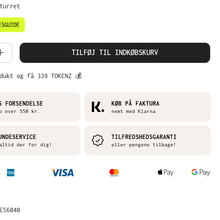
eturret
mængde: Indtast det ønskede beløb, ell
TILFØJ TIL INDKØBSKURV
dukt og få 339 TOKENZ 💰
S FORSENDELSE
KØB PÅ FAKTURA
b over 550 kr.
nemt med Klarna
UNDESERVICE
TILFREDSHEDSGARANTI
altid der for dig!
eller pengene tilbage!
ES6040