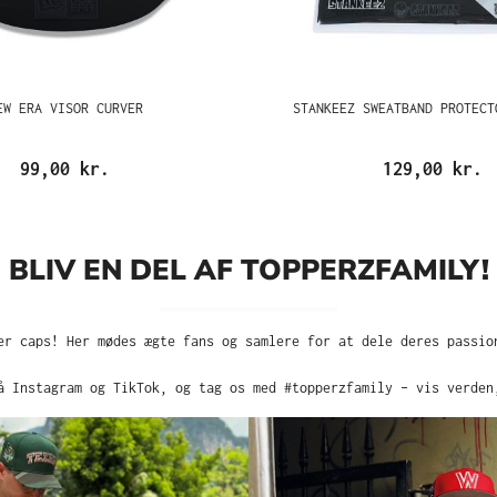
EW ERA VISOR CURVER
STANKEEZ SWEATBAND PROTECT
99,00 kr.
129,00 kr.
BLIV EN DEL AF TOPPERZFAMILY!
er caps! Her mødes ægte fans og samlere for at dele deres passio
å Instagram og TikTok, og tag os med #topperzfamily – vis verden