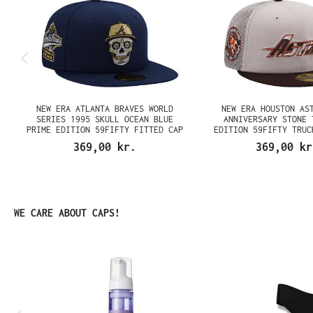
NEW ERA ATLANTA BRAVES WORLD
NEW ERA HOUSTON AS
SERIES 1995 SKULL OCEAN BLUE
ANNIVERSARY STONE 
PRIME EDITION 59FIFTY FITTED CAP
EDITION 59FIFTY TRUC
CAP
369,00 kr.
369,00 kr
Spring produktgalleriet over
WE CARE ABOUT CAPS!