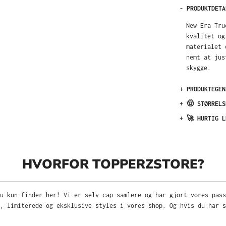
-
PRODUKTDETA
New Era Tru
kvalitet og
materialet 
nemt at jus
skygge.
+
PRODUKTEGEN
+
🤠 STØRRELS
+
🚀 HURTIG L
HVORFOR TOPPERZSTORE?
u kun finder her! Vi er selv cap-samlere og har gjort vores pas
, limiterede og eksklusive styles i vores shop. Og hvis du har s