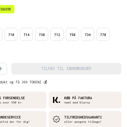
718
714
738
712
758
734
778
mængde: Indtast det ønskede beløb, ell
TILFØJ TIL INDKØBSKURV
dukt og få 369 TOKENZ 💰
S FORSENDELSE
KØB PÅ FAKTURA
b over 550 kr.
nemt med Klarna
UNDESERVICE
TILFREDSHEDSGARANTI
altid der for dig!
eller pengene tilbage!