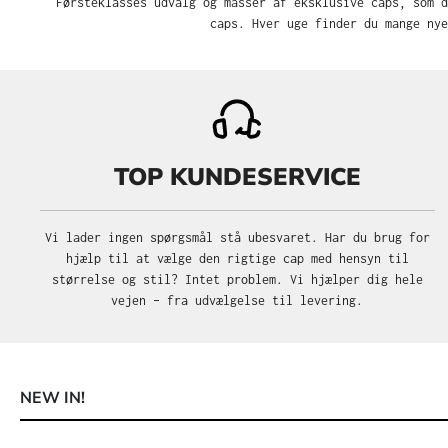
Førsteklasses udvalg og masser af eksklusive caps, som d
caps. Hver uge finder du mange nye
TOP KUNDESERVICE
Vi lader ingen spørgsmål stå ubesvaret. Har du brug for
hjælp til at vælge den rigtige cap med hensyn til
størrelse og stil? Intet problem. Vi hjælper dig hele
vejen – fra udvælgelse til levering.
NEW IN!
Spring produktgalleriet over