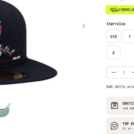
Vælg
Størrelse
678
7
8
Produkt
Køb dette pro
GRATI
ved kø
TOP K
Vi er 