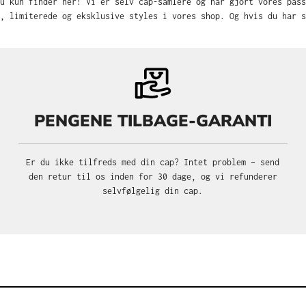
u kun finder her! Vi er selv cap-samlere og har gjort vores pas
, limiterede og eksklusive styles i vores shop. Og hvis du har s
PENGENE TILBAGE-GARANTI
Er du ikke tilfreds med din cap? Intet problem – send
den retur til os inden for 30 dage, og vi refunderer
selvfølgelig din cap.