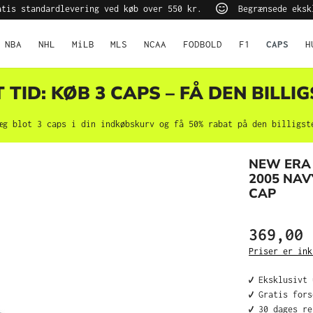
tis standardlevering ved køb over 550 kr.
Begrænsede eksk
NBA
NHL
MiLB
MLS
NCAA
FODBOLD
F1
CAPS
H
TID: KØB 3 CAPS – FÅ DEN BILLIG
æg blot 3 caps i din indkøbskurv og få 50% rabat på den billigst
NEW ERA 
2005 NAV
CAP
369,00 
Priser er ink
✔️ Eksklusivt
✔️ Gratis for
✔️ 30 dages r