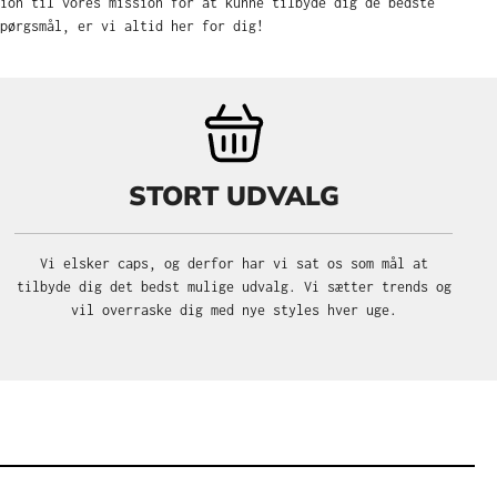
sion til vores mission for at kunne tilbyde dig de bedste
pørgsmål, er vi altid her for dig!
STORT UDVALG
Vi elsker caps, og derfor har vi sat os som mål at
tilbyde dig det bedst mulige udvalg. Vi sætter trends og
vil overraske dig med nye styles hver uge.