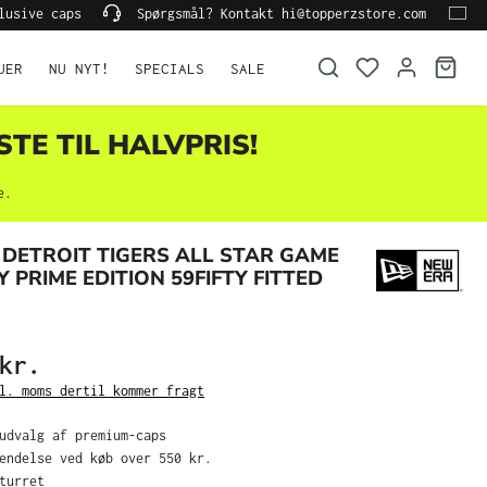
lusive caps
Spørgsmål? Kontakt hi@topperzstore.com
UER
NU NYT!
SPECIALS
SALE
STE TIL HALVPRIS!
e.
DETROIT TIGERS ALL STAR GAME
Y PRIME EDITION 59FIFTY FITTED
kr.
l. moms dertil kommer fragt
 udvalg af premium-caps
sendelse ved køb over 550 kr.
eturret