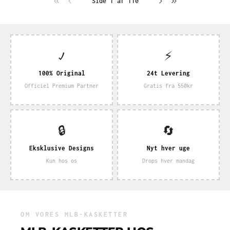
Side 1 af 110
✓
⚡
100% Original
24t Levering
Officiel Premium Partner
Gratis fra 550kr
🔒
🔄
Eksklusive Designs
Nyt hver uge
Kun hos os
Drops hver mandag
OM VORES MLB-KASKETTER