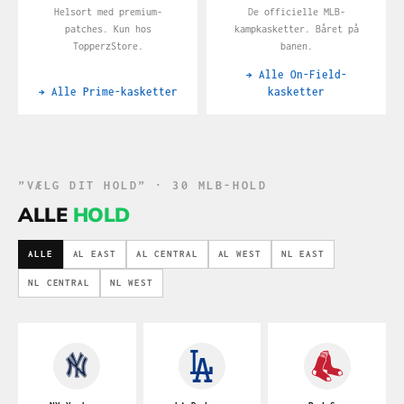
Helsort med premium-
De officielle MLB-
patches. Kun hos
kampkasketter. Båret på
TopperzStore.
banen.
→ Alle On-Field-
→ Alle Prime-kasketter
kasketter
”VÆLG DIT HOLD” · 30 MLB-HOLD
ALLE
HOLD
ALLE
AL EAST
AL CENTRAL
AL WEST
NL EAST
NL CENTRAL
NL WEST