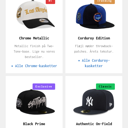
#1
Trending
Chrome Metallic
Corduroy Edition
Metallic finish på Two-
Fløjl møder throwback-
Tone-base. Lige nu vores
patches. Årets tekstur.
bestseller.
→ Alle Corduroy-
→ Alle Chrome-kasketter
kasketter
Exclusive
Classic
Black Prime
Authentic On-Field