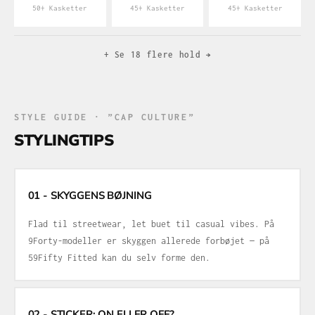
50+ Kasketter
45+ Kasketter
45+ Kasketter
+ Se 18 flere hold →
STYLE GUIDE · ”CAP CULTURE”
STYLINGTIPS
01 - SKYGGENS BØJNING
Flad til streetwear, let buet til casual vibes. På
9Forty-modeller er skyggen allerede forbøjet — på
59Fifty Fitted kan du selv forme den.
02 - STICKER: ON ELLER OFF?