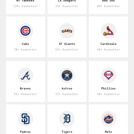
NY Yankees
LA Dodgers
Red Sox
120+ Kasketter
95+ Kasketter
80+ Kasketter
Cubs
SF Giants
Cardinals
70+ Kasketter
65+ Kasketter
60+ Kasketter
Braves
Astros
Phillies
55+ Kasketter
55+ Kasketter
50+ Kasketter
Padres
Tigers
Mets