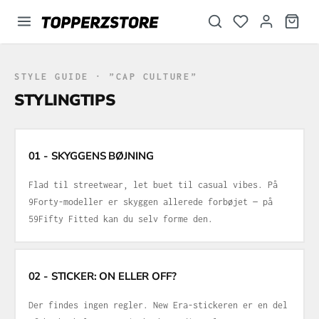
vedindhold
STYLE GUIDE · ”CAP CULTURE”
STYLINGTIPS
01 - SKYGGENS BØJNING
Flad til streetwear, let buet til casual vibes. På
9Forty-modeller er skyggen allerede forbøjet — på
59Fifty Fitted kan du selv forme den.
02 - STICKER: ON ELLER OFF?
Der findes ingen regler. New Era-stickeren er en del