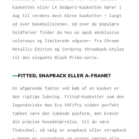
kasketten eller LA Dodgers-kasketten hører i
dag til verdens mest bårne kasketter — langt
ud over baseballscenen. Ud over de populære
holdfarver finder du hos os også eksklusive
colorways og limiterede udgaver: fra Chrome
Metallic Edition og Corduroy throwback-styles
til den elegante Black Prime-serie.
FITTED, SNAPBACK ELLER A-FRAME?
En afgørende faktor ved køb af en kasket er
den rigtige lukning. Fitted-kasketter som den
legendariske New Era 59Fifty sidder perfekt
takket være den lukkede pasform, men kræver
din præcise hovedstørrelse. Vil du være
fleksibel, så vælg en snapback eller strapback
— begge er justerbare og passer næsten alle.