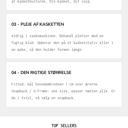
af kasketkulturen. Din kasket, dit valg.
03 - PLEJE AF KASKETTEN
Aldrig i vaskemaskinen. Behandl pletter med en
fugtig klud. Opbevar den på et kasketstativ eller i
en æske, så den holder formen længe.
04 - DEN RIGTIGE STØRRELSE
Fitted: mål hovedomkredsen 1 cm over ørerne.
Snapback / A-Frame: one size, passer næsten alle. Er
du i tvivl, så vælg en snapback.
Spring produktgalleriet over
TOP SELLERS