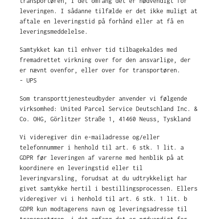
transportøren, i det omfang det er nødvendigt for
leveringen. I sådanne tilfælde er det ikke muligt at
aftale en leveringstid på forhånd eller at få en
leveringsmeddelelse.
Samtykket kan til enhver tid tilbagekaldes med
fremadrettet virkning over for den ansvarlige, der
er nævnt ovenfor, eller over for transportøren.
- UPS
Som transporttjenesteudbyder anvender vi følgende
virksomhed: United Parcel Service Deutschland Inc. &
Co. OHG, Görlitzer Straße 1, 41460 Neuss, Tyskland
Vi videregiver din e-mailadresse og/eller
telefonnummer i henhold til art. 6 stk. 1 lit. a
GDPR før leveringen af varerne med henblik på at
koordinere en leveringstid eller til
leveringvarsling, forudsat at du udtrykkeligt har
givet samtykke hertil i bestillingsprocessen. Ellers
videregiver vi i henhold til art. 6 stk. 1 lit. b
GDPR kun modtagerens navn og leveringsadresse til