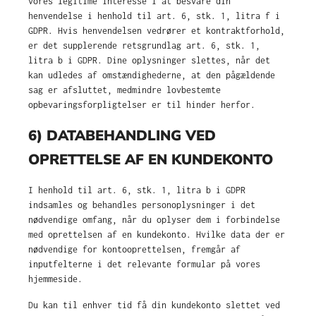
vores legitime interesse i at besvare din
henvendelse i henhold til art. 6, stk. 1, litra f i
GDPR. Hvis henvendelsen vedrører et kontraktforhold,
er det supplerende retsgrundlag art. 6, stk. 1,
litra b i GDPR. Dine oplysninger slettes, når det
kan udledes af omstændighederne, at den pågældende
sag er afsluttet, medmindre lovbestemte
opbevaringsforpligtelser er til hinder herfor.
6) DATABEHANDLING VED
OPRETTELSE AF EN KUNDEKONTO
I henhold til art. 6, stk. 1, litra b i GDPR
indsamles og behandles personoplysninger i det
nødvendige omfang, når du oplyser dem i forbindelse
med oprettelsen af en kundekonto. Hvilke data der er
nødvendige for kontooprettelsen, fremgår af
inputfelterne i det relevante formular på vores
hjemmeside.
Du kan til enhver tid få din kundekonto slettet ved