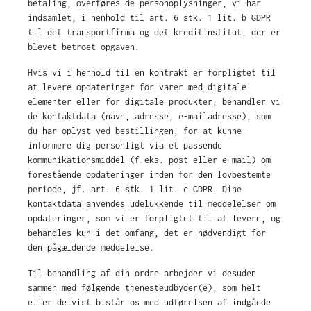
betaling, overføres de personoplysninger, vi har
indsamlet, i henhold til art. 6 stk. 1 lit. b GDPR
til det transportfirma og det kreditinstitut, der er
blevet betroet opgaven.
Hvis vi i henhold til en kontrakt er forpligtet til
at levere opdateringer for varer med digitale
elementer eller for digitale produkter, behandler vi
de kontaktdata (navn, adresse, e-mailadresse), som
du har oplyst ved bestillingen, for at kunne
informere dig personligt via et passende
kommunikationsmiddel (f.eks. post eller e-mail) om
forestående opdateringer inden for den lovbestemte
periode, jf. art. 6 stk. 1 lit. c GDPR. Dine
kontaktdata anvendes udelukkende til meddelelser om
opdateringer, som vi er forpligtet til at levere, og
behandles kun i det omfang, det er nødvendigt for
den pågældende meddelelse.
Til behandling af din ordre arbejder vi desuden
sammen med følgende tjenesteudbyder(e), som helt
eller delvist bistår os med udførelsen af indgåede