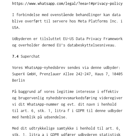
https://www.whatsapp.com/legal/?eea=1#privacy-policy
I forbindelse med ovenstående behandlinger kan data
blive overført til servere hos Meta Platforms Inc. i
USA.
Udbyderen er tilsluttet EU-US Data Privacy Framework
og overholder dermed EU's databeskyttelsesniveau.
7.4
Superchat
Vores WhatsApp-nyhedsbrev sendes via denne udbyder:
SuperX GmbH, Prenzlauer Allee 242-247, Haus 7, 10405
Berlin
På baggrund af vores legitime interesse i effektiv
og brugervenlig nyhedsbrevsmarkedsføring videregiver
vi dit WhatsApp-nummer og evt. dit navn i henhold
til art. 6, stk. 1, litra f i GDPR til denne udbyder
med henblik på udsendelse.
Med dit udtrykkelige samtykke i henhold til art. 6,
stk. 1, litra a i GDPR udfører udbyderen statistisk