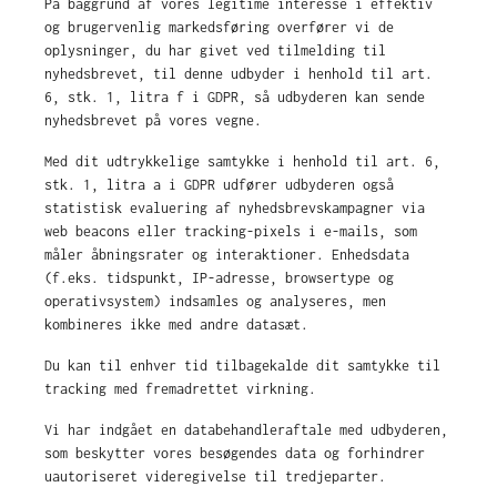
På baggrund af vores legitime interesse i effektiv
og brugervenlig markedsføring overfører vi de
oplysninger, du har givet ved tilmelding til
nyhedsbrevet, til denne udbyder i henhold til art.
6, stk. 1, litra f i GDPR, så udbyderen kan sende
nyhedsbrevet på vores vegne.
Med dit udtrykkelige samtykke i henhold til art. 6,
stk. 1, litra a i GDPR udfører udbyderen også
statistisk evaluering af nyhedsbrevskampagner via
web beacons eller tracking-pixels i e-mails, som
måler åbningsrater og interaktioner. Enhedsdata
(f.eks. tidspunkt, IP-adresse, browsertype og
operativsystem) indsamles og analyseres, men
kombineres ikke med andre datasæt.
Du kan til enhver tid tilbagekalde dit samtykke til
tracking med fremadrettet virkning.
Vi har indgået en databehandleraftale med udbyderen,
som beskytter vores besøgendes data og forhindrer
uautoriseret videregivelse til tredjeparter.