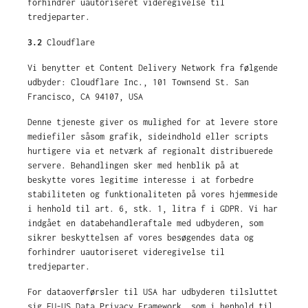
forhindrer uautoriseret videregivelse til
tredjeparter.
3.2
Cloudflare
Vi benytter et Content Delivery Network fra følgende
udbyder: Cloudflare Inc., 101 Townsend St. San
Francisco, CA 94107, USA
Denne tjeneste giver os mulighed for at levere store
mediefiler såsom grafik, sideindhold eller scripts
hurtigere via et netværk af regionalt distribuerede
servere. Behandlingen sker med henblik på at
beskytte vores legitime interesse i at forbedre
stabiliteten og funktionaliteten på vores hjemmeside
i henhold til art. 6, stk. 1, litra f i GDPR. Vi har
indgået en databehandleraftale med udbyderen, som
sikrer beskyttelsen af vores besøgendes data og
forhindrer uautoriseret videregivelse til
tredjeparter.
For dataoverførsler til USA har udbyderen tilsluttet
sig EU-US Data Privacy Framework, som i henhold til