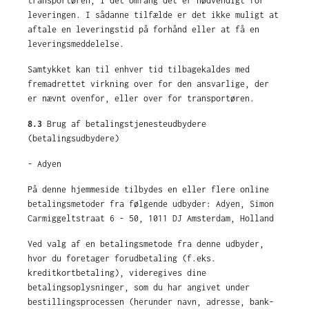
transportøren, i det omfang det er nødvendigt for
leveringen. I sådanne tilfælde er det ikke muligt at
aftale en leveringstid på forhånd eller at få en
leveringsmeddelelse.
Samtykket kan til enhver tid tilbagekaldes med
fremadrettet virkning over for den ansvarlige, der
er nævnt ovenfor, eller over for transportøren.
8.3
Brug af betalingstjenesteudbydere
(betalingsudbydere)
- Adyen
På denne hjemmeside tilbydes en eller flere online
betalingsmetoder fra følgende udbyder: Adyen, Simon
Carmiggeltstraat 6 - 50, 1011 DJ Amsterdam, Holland
Ved valg af en betalingsmetode fra denne udbyder,
hvor du foretager forudbetaling (f.eks.
kreditkortbetaling), videregives dine
betalingsoplysninger, som du har angivet under
bestillingsprocessen (herunder navn, adresse, bank-