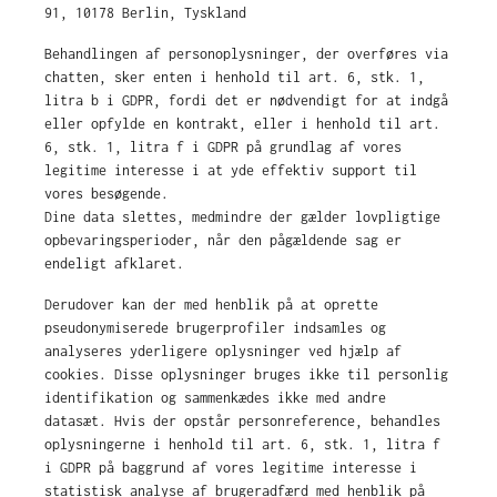
91, 10178 Berlin, Tyskland
Behandlingen af personoplysninger, der overføres via
chatten, sker enten i henhold til art. 6, stk. 1,
litra b i GDPR, fordi det er nødvendigt for at indgå
eller opfylde en kontrakt, eller i henhold til art.
6, stk. 1, litra f i GDPR på grundlag af vores
legitime interesse i at yde effektiv support til
vores besøgende.
Dine data slettes, medmindre der gælder lovpligtige
opbevaringsperioder, når den pågældende sag er
endeligt afklaret.
Derudover kan der med henblik på at oprette
pseudonymiserede brugerprofiler indsamles og
analyseres yderligere oplysninger ved hjælp af
cookies. Disse oplysninger bruges ikke til personlig
identifikation og sammenkædes ikke med andre
datasæt. Hvis der opstår personreference, behandles
oplysningerne i henhold til art. 6, stk. 1, litra f
i GDPR på baggrund af vores legitime interesse i
statistisk analyse af brugeradfærd med henblik på