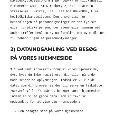
Databeskyttelsesforordningen (GDPR) er klickandsell
e-commerce GmbH, Am Kirchberg 2, 8111 Gratwein-
Strassengel, Østrig, Tlf.: +43 664 88790080, E-mail:
hello@klickandsell.com. Den ansvarlige for
behandlingen af personoplysninger er den fysiske
eller juridiske person, der alene eller sammen med
andre træffer beslutning om formålet med og midlerne
til behandlingen af personoplysninger.
2) DATAINDSAMLING VED BESØG
PÅ VORES HJEMMESIDE
2.1
Ved rent informativ brug af vores hjemmeside,
dvs. hvis du ikke registrerer dig eller på anden
måde sender os oplysninger, indsamler vi kun de
data, som din browser sender til serveren (såkaldte
"serverlogfiler"). Når du besøger vores hjemmeside,
indsamler vi følgende data, som er teknisk
nødvendige for at vise dig hjemmesiden:
Den besøgte side på vores hjemmeside