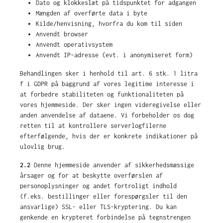
Dato og klokkeslæt på tidspunktet for adgangen
Mængden af overførte data i byte
Kilde/henvisning, hvorfra du kom til siden
Anvendt browser
Anvendt operativsystem
Anvendt IP-adresse (evt. i anonymiseret form)
Behandlingen sker i henhold til art. 6 stk. 1 litra
f i GDPR på baggrund af vores legitime interesse i
at forbedre stabiliteten og funktionaliteten på
vores hjemmeside. Der sker ingen videregivelse eller
anden anvendelse af dataene. Vi forbeholder os dog
retten til at kontrollere serverlogfilerne
efterfølgende, hvis der er konkrete indikationer på
ulovlig brug.
2.2
Denne hjemmeside anvender af sikkerhedsmæssige
årsager og for at beskytte overførslen af
personoplysninger og andet fortroligt indhold
(f.eks. bestillinger eller forespørgsler til den
ansvarlige) SSL- eller TLS-kryptering. Du kan
genkende en krypteret forbindelse på tegnstrengen