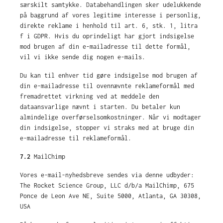
særskilt samtykke. Databehandlingen sker udelukkende
på baggrund af vores legitime interesse i personlig,
direkte reklame i henhold til art. 6, stk. 1, litra
f i GDPR. Hvis du oprindeligt har gjort indsigelse
mod brugen af din e-mailadresse til dette formål,
vil vi ikke sende dig nogen e-mails.
Du kan til enhver tid gøre indsigelse mod brugen af
din e-mailadresse til ovennævnte reklameformål med
fremadrettet virkning ved at meddele den
dataansvarlige nævnt i starten. Du betaler kun
almindelige overførselsomkostninger. Når vi modtager
din indsigelse, stopper vi straks med at bruge din
e-mailadresse til reklameformål.
7.2
MailChimp
Vores e-mail-nyhedsbreve sendes via denne udbyder:
The Rocket Science Group, LLC d/b/a MailChimp, 675
Ponce de Leon Ave NE, Suite 5000, Atlanta, GA 30308,
USA