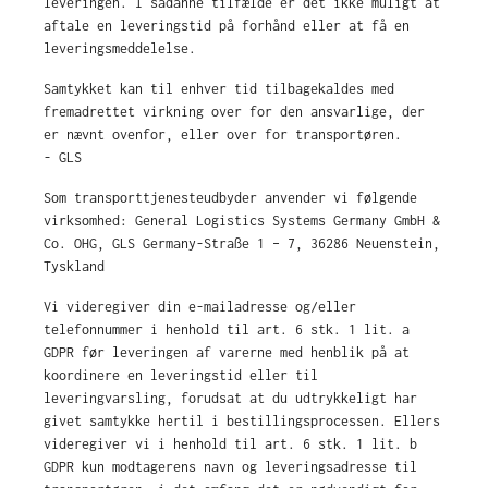
leveringen. I sådanne tilfælde er det ikke muligt at
aftale en leveringstid på forhånd eller at få en
leveringsmeddelelse.
Samtykket kan til enhver tid tilbagekaldes med
fremadrettet virkning over for den ansvarlige, der
er nævnt ovenfor, eller over for transportøren.
- GLS
Som transporttjenesteudbyder anvender vi følgende
virksomhed: General Logistics Systems Germany GmbH &
Co. OHG, GLS Germany-Straße 1 – 7, 36286 Neuenstein,
Tyskland
Vi videregiver din e-mailadresse og/eller
telefonnummer i henhold til art. 6 stk. 1 lit. a
GDPR før leveringen af varerne med henblik på at
koordinere en leveringstid eller til
leveringvarsling, forudsat at du udtrykkeligt har
givet samtykke hertil i bestillingsprocessen. Ellers
videregiver vi i henhold til art. 6 stk. 1 lit. b
GDPR kun modtagerens navn og leveringsadresse til