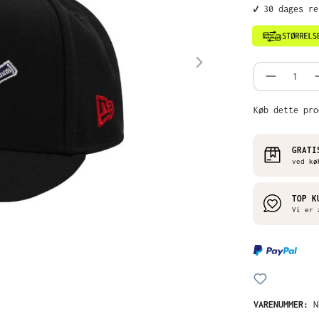
✔️ 30 dages r
Produkt
Køb dette pro
GRATI
ved kø
TOP K
Vi er 
VARENUMMER:
N