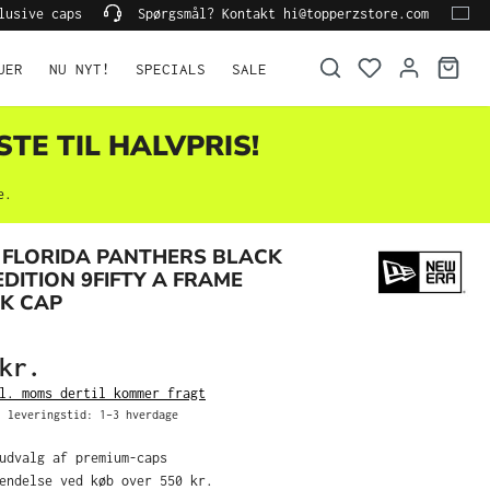
lusive caps
Spørgsmål? Kontakt hi@topperzstore.com
UER
NU NYT!
SPECIALS
SALE
STE TIL HALVPRIS!
e.
 FLORIDA PANTHERS BLACK
EDITION 9FIFTY A FRAME
K CAP
kr.
l. moms dertil kommer fragt
 leveringstid: 1–3 hverdage
 udvalg af premium-caps
sendelse ved køb over 550 kr.