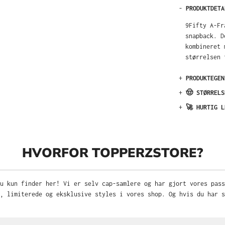
-
PRODUKTDETA
9Fifty A-Fr
snapback. D
kombineret 
størrelsen 
+
PRODUKTEGEN
+
🤠 STØRRELS
+
🚀 HURTIG L
HVORFOR TOPPERZSTORE?
u kun finder her! Vi er selv cap-samlere og har gjort vores pas
, limiterede og eksklusive styles i vores shop. Og hvis du har s