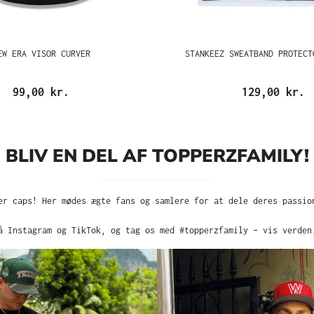
EW ERA VISOR CURVER
STANKEEZ SWEATBAND PROTECT
99,00 kr.
129,00 kr.
BLIV EN DEL AF TOPPERZFAMILY!
er caps! Her mødes ægte fans og samlere for at dele deres passio
å Instagram og TikTok, og tag os med #topperzfamily – vis verden