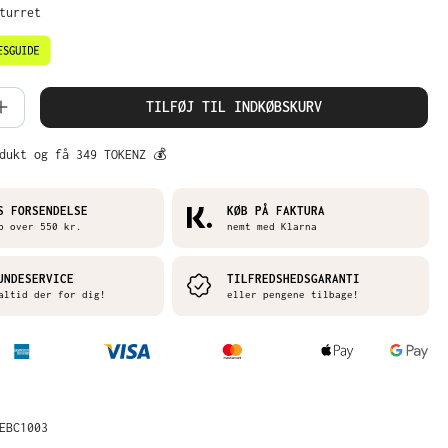
eturret
mængde: Indtast det ønskede beløb, ell
TILFØJ TIL INDKØBSKURV
dukt og få 349 TOKENZ 💰
S FORSENDELSE
KØB PÅ FAKTURA
b over 550 kr.
nemt med Klarna
UNDESERVICE
TILFREDSHEDSGARANTI
altid der for dig!
eller pengene tilbage!
EBC1003