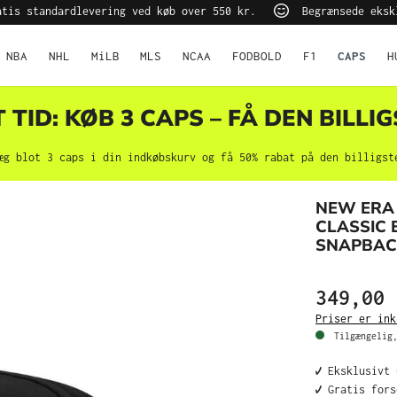
tis standardlevering ved køb over 550 kr.
Begrænsede eksk
NBA
NHL
MiLB
MLS
NCAA
FODBOLD
F1
CAPS
H
TID: KØB 3 CAPS – FÅ DEN BILLIG
æg blot 3 caps i din indkøbskurv og få 50% rabat på den billigst
NEW ERA
CLASSIC 
SNAPBAC
349,00 
Priser er ink
Tilgængelig,
✔️ Eksklusivt
✔️ Gratis for