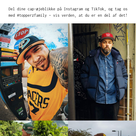
Del dine cap-øjeblikke på Instagram og TikTok, og tag os
med #topperzfamily – vis verden, at du er en del af det!