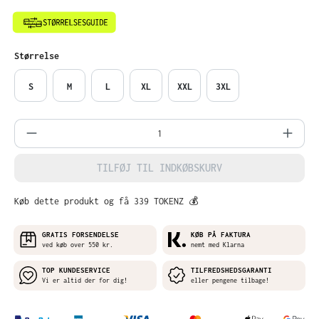
Vælg
Størrelse
S
M
L
XL
XXL
3XL
Produktmængde: Indtast det ønskede belø
TILFØJ TIL INDKØBSKURV
Køb dette produkt og få 339 TOKENZ 💰
GRATIS FORSENDELSE
KØB PÅ FAKTURA
ved køb over 550 kr.
nemt med Klarna
TOP KUNDESERVICE
TILFREDSHEDSGARANTI
Vi er altid der for dig!
eller pengene tilbage!