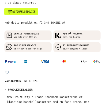
✔️ 30 dages returret
Køb dette produkt og få 349 TOKENZ 💰
GRATIS FORSENDELSE
KØB PÅ FAKTURA
ved køb over 550 kr.
nemt med Klarna
TOP KUNDESERVICE
TILFREDSHEDSGARANTI
Vi er altid der for dig!
eller pengene tilbage!
VARENUMMER:
NEBC1026
-
PRODUKTDETALJER
New Era 9Fifty A-Frame Snapback-kasketterne er
klassiske baseballkasketter med en fast krone. Den