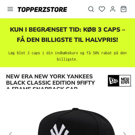
vedindhold
KUN I BEGRÆNSET TID: KØB 3 CAPS –
FÅ DEN BILLIGSTE TIL HALVPRIS!
Læg blot 3 caps i din indkøbskurv og få 50% rabat på den
billigste.
Spring over billedgalleri
NEW ERA NEW YORK YANKEES
BLACK CLASSIC EDITION 9FIFTY
A FRAME SNAPBACK CAP