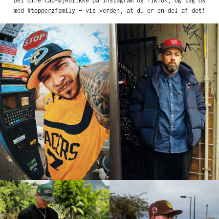
Del dine cap-øjeblikke på Instagram og TikTok, og tag os
med #topperzfamily – vis verden, at du er en del af det!