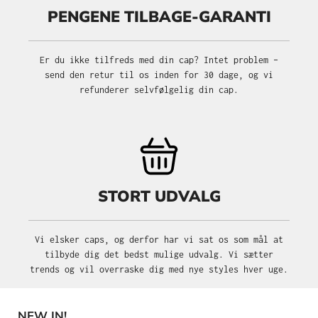
PENGENE TILBAGE-GARANTI
Er du ikke tilfreds med din cap? Intet problem –
send den retur til os inden for 30 dage, og vi
refunderer selvfølgelig din cap.
STORT UDVALG
Vi elsker caps, og derfor har vi sat os som mål at
tilbyde dig det bedst mulige udvalg. Vi sætter
trends og vil overraske dig med nye styles hver uge.
NEW IN!
Spring produktgalleriet over