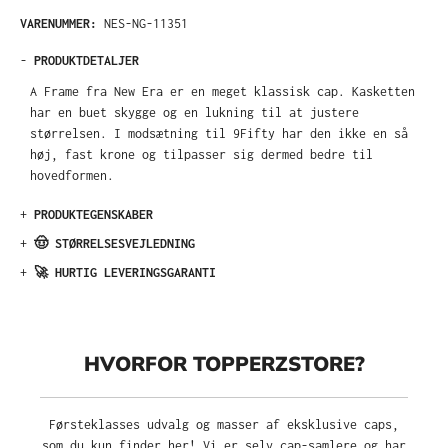
VARENUMMER:
NES-NG-11351
-
PRODUKTDETALJER
A Frame fra New Era er en meget klassisk cap. Kasketten
har en buet skygge og en lukning til at justere
størrelsen. I modsætning til 9Fifty har den ikke en så
høj, fast krone og tilpasser sig dermed bedre til
hovedformen.
+
PRODUKTEGENSKABER
+
🤠 STØRRELSESVEJLEDNING
+
🚀 HURTIG LEVERINGSGARANTI
HVORFOR TOPPERZSTORE?
Førsteklasses udvalg og masser af eksklusive caps,
som du kun finder her! Vi er selv cap-samlere og har