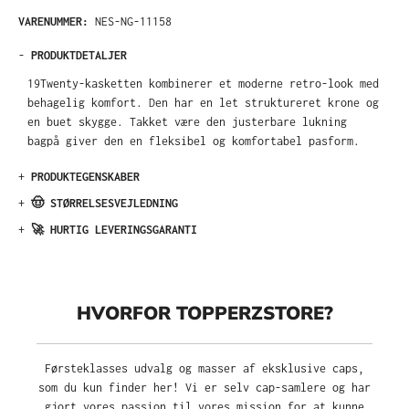
VARENUMMER:
NES-NG-11158
-
PRODUKTDETALJER
19Twenty-kasketten kombinerer et moderne retro-look med
behagelig komfort. Den har en let struktureret krone og
en buet skygge. Takket være den justerbare lukning
bagpå giver den en fleksibel og komfortabel pasform.
+
PRODUKTEGENSKABER
+
🤠 STØRRELSESVEJLEDNING
+
🚀 HURTIG LEVERINGSGARANTI
HVORFOR TOPPERZSTORE?
Førsteklasses udvalg og masser af eksklusive caps,
som du kun finder her! Vi er selv cap-samlere og har
gjort vores passion til vores mission for at kunne