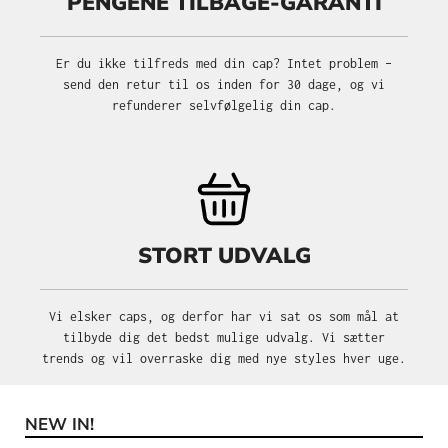
PENGENE TILBAGE-GARANTI
Er du ikke tilfreds med din cap? Intet problem –
send den retur til os inden for 30 dage, og vi
refunderer selvfølgelig din cap.
STORT UDVALG
Vi elsker caps, og derfor har vi sat os som mål at
tilbyde dig det bedst mulige udvalg. Vi sætter
trends og vil overraske dig med nye styles hver uge.
NEW IN!
Spring produktgalleriet over