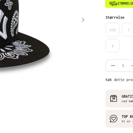
Vælg
Størrelse
678
7
8
Produkt
Køb dette pro
GRATI
ved kø
TOP K
Vi er 