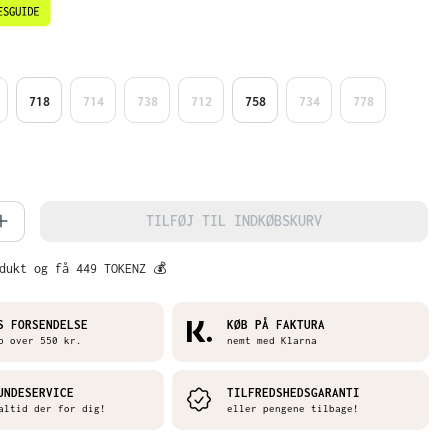
718
714
738
712
758
734
778
mængde: Indtast det ønskede beløb, ell
TILFØJ TIL INDKØBSKURV
dukt og få 449 TOKENZ 💰
S FORSENDELSE
KØB PÅ FAKTURA
b over 550 kr.
nemt med Klarna
UNDESERVICE
TILFREDSHEDSGARANTI
altid der for dig!
eller pengene tilbage!