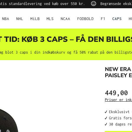
tis standardlevering ved køb over 550 kr.
Begrænsede eksk
NBA
NHL
MiLB
MLS
NCAA
FODBOLD
F1
CAPS
H
TID: KØB 3 CAPS – FÅ DEN BILLIG
æg blot 3 caps i din indkøbskurv og få 50% rabat på den billigst
NEW ERA
PAISLEY E
449,00 
Priser er ink
✔️ Eksklusivt
✔️ Gratis for
✔️ 30 dages r