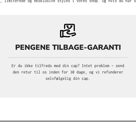
, limiterede og eksklusive styles i vores shop. Og hvis du har s
PENGENE TILBAGE-GARANTI
Er du ikke tilfreds med din cap? Intet problem – send
den retur til os inden for 30 dage, og vi refunderer
selvfølgelig din cap.