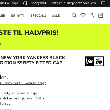
lusive caps
Spørgsmål? Kontakt hi@topperzstore.com
UER
NU NYT!
SPECIALS
SALE
STE TIL HALVPRIS!
e.
 NEW YORK YANKEES BLACK
DITION 59FIFTY FITTED CAP
kr.
l. moms dertil kommer fragt
 udvalg af premium-caps
sendelse ved køb over 550 kr.
eturret