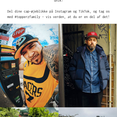
unik!
Del dine cap-øjeblikke på Instagram og TikTok, og tag os
med #topperzfamily – vis verden, at du er en del af det!