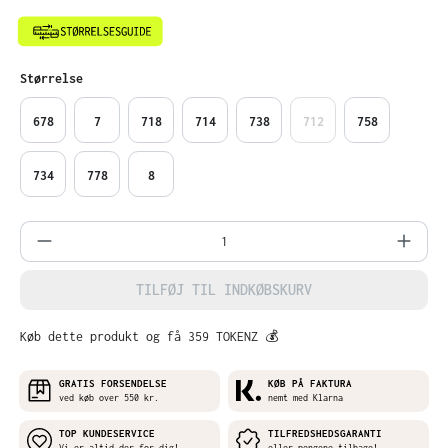
Vælg
Størrelse
678
7
718
714
738
712
758
734
778
8
Produktmængde: Indtast det ønskede belø
TILFØJ TIL INDKØBSKURV
Køb dette produkt og få 359 TOKENZ 💰
GRATIS FORSENDELSE
KØB PÅ FAKTURA
ved køb over 550 kr.
nemt med Klarna
TOP KUNDESERVICE
TILFREDSHEDSGARANTI
Vi er altid der for dig!
eller pengene tilbage!