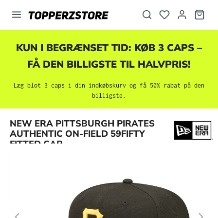
vedindhold
KUN I BEGRÆNSET TID: KØB 3 CAPS –
FÅ DEN BILLIGSTE TIL HALVPRIS!
Læg blot 3 caps i din indkøbskurv og få 50% rabat på den
billigste.
Spring over billedgalleri
NEW ERA PITTSBURGH PIRATES
AUTHENTIC ON-FIELD 59FIFTY
FITTED CAP