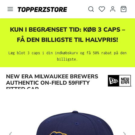
vedindhold
KUN I BEGRÆNSET TID: KØB 3 CAPS –
FÅ DEN BILLIGSTE TIL HALVPRIS!
Læg blot 3 caps i din indkøbskurv og få 50% rabat på den
billigste.
Spring over billedgalleri
NEW ERA MILWAUKEE BREWERS
AUTHENTIC ON-FIELD 59FIFTY
FITTED CAP