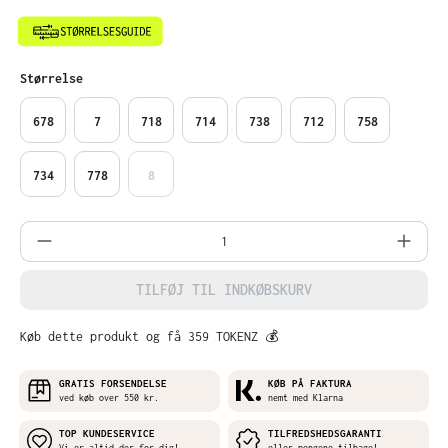
Vælg
Størrelse
678
7
718
714
738
712
758
734
778
8
Produktmængde: Indtast det ønskede belø
TILFØJ TIL INDKØBSKURV
Køb dette produkt og få 359 TOKENZ 💰
GRATIS FORSENDELSE
KØB PÅ FAKTURA
ved køb over 550 kr.
nemt med Klarna
TOP KUNDESERVICE
TILFREDSHEDSGARANTI
Vi er altid der for dig!
eller pengene tilbage!