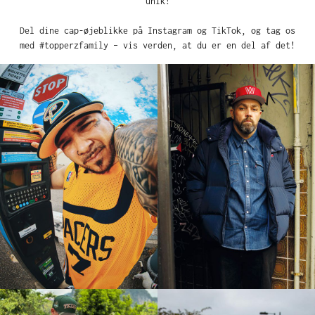
unik!
Del dine cap-øjeblikke på Instagram og TikTok, og tag os
med #topperzfamily – vis verden, at du er en del af det!