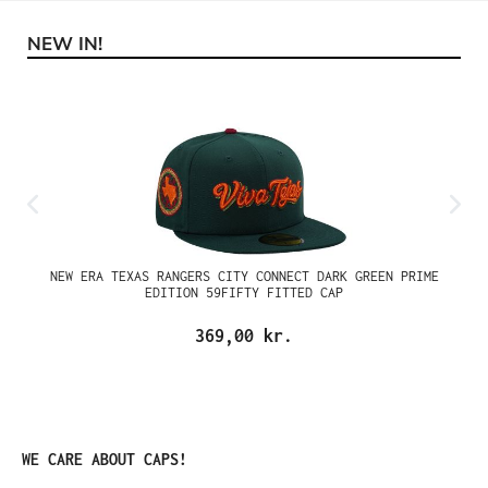
NEW IN!
Spring produktgalleriet over
NEW ERA TEXAS RANGERS CITY CONNECT DARK GREEN PRIME
EDITION 59FIFTY FITTED CAP
369,00 kr.
Spring produktgalleriet over
WE CARE ABOUT CAPS!