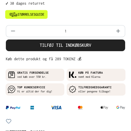
✔️ 30 dages returret
Produktmængde: Indtast det ønskede belø
TILFØJ TIL INDKØBSKURV
Køb dette produkt og få 289 TOKENZ 💰
GRATIS FORSENDELSE
KØB PÅ FAKTURA
ved køb over 550 kr.
nemt med Klarna
TOP KUNDESERVICE
TILFREDSHEDSGARANTI
Vi er altid der for dig!
eller pengene tilbage!