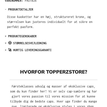
VARENUMMER:
PAU1026
-
PRODUKTDETALJER
Disse kasketter har en høj, struktureret krone, og
størrelsen kan justeres individuelt for at sikre en
perfekt pasform.
+
PRODUKTEGENSKABER
+
🤠 STØRRELSESVEJLEDNING
+
🚀 HURTIG LEVERINGSGARANTI
HVORFOR TOPPERZSTORE?
Førsteklasses udvalg og masser af eksklusive caps,
som du kun finder her! Vi er selv cap-samlere og har
gjort vores passion til vores mission for at kunne
tilbyde dig de bedste caps. Hver uge finder du mange
nye, limiterede og eksklusive styles i vores shop.