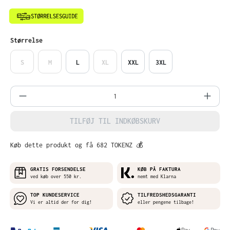
Vælg
Størrelse
S
M
L
XL
XXL
3XL
Produktmængde: Indtast det ønskede belø
TILFØJ TIL INDKØBSKURV
Køb dette produkt og få 682 TOKENZ 💰
GRATIS FORSENDELSE
KØB PÅ FAKTURA
ved køb over 550 kr.
nemt med Klarna
TOP KUNDESERVICE
TILFREDSHEDSGARANTI
Vi er altid der for dig!
eller pengene tilbage!