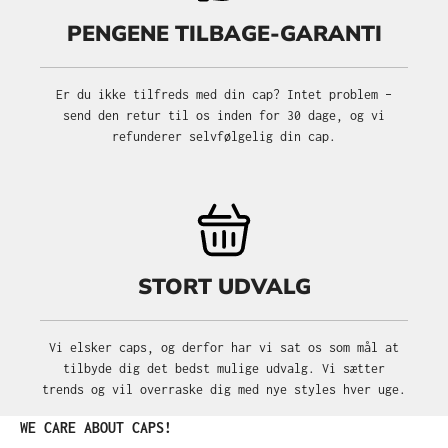
PENGENE TILBAGE-GARANTI
Er du ikke tilfreds med din cap? Intet problem –
send den retur til os inden for 30 dage, og vi
refunderer selvfølgelig din cap.
STORT UDVALG
Vi elsker caps, og derfor har vi sat os som mål at
tilbyde dig det bedst mulige udvalg. Vi sætter
trends og vil overraske dig med nye styles hver uge.
Spring produktgalleriet over
WE CARE ABOUT CAPS!