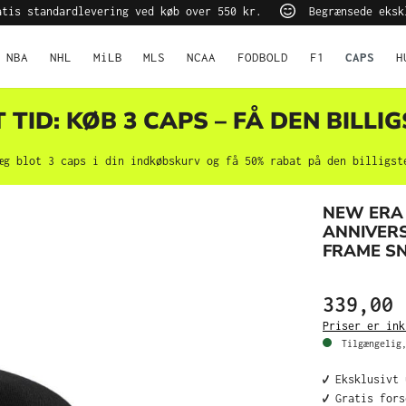
tis standardlevering ved køb over 550 kr.
Begrænsede eksk
NBA
NHL
MiLB
MLS
NCAA
FODBOLD
F1
CAPS
H
TID: KØB 3 CAPS – FÅ DEN BILLIG
æg blot 3 caps i din indkøbskurv og få 50% rabat på den billigst
NEW ERA
ANNIVERS
FRAME S
339,00 
Priser er ink
Tilgængelig,
✔️ Eksklusivt
✔️ Gratis for