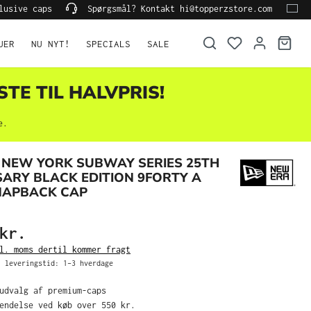
lusive caps
Spørgsmål? Kontakt hi@topperzstore.com
UER
NU NYT!
SPECIALS
SALE
STE TIL HALVPRIS!
e.
 NEW YORK SUBWAY SERIES 25TH
ARY BLACK EDITION 9FORTY A
NAPBACK CAP
kr.
l. moms dertil kommer fragt
 leveringstid: 1–3 hverdage
 udvalg af premium-caps
sendelse ved køb over 550 kr.