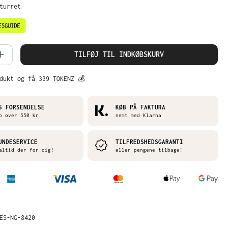
eturret
mængde: Indtast det ønskede beløb, ell
TILFØJ TIL INDKØBSKURV
dukt og få 339 TOKENZ 💰
S FORSENDELSE
KØB PÅ FAKTURA
b over 550 kr.
nemt med Klarna
UNDESERVICE
TILFREDSHEDSGARANTI
altid der for dig!
eller pengene tilbage!
ES-NG-8420