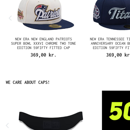
NEW ERA NEW ENGLAND PATRIOTS
NEW ERA TENNESSEE T
N
SUPER BOWL XXXVI CHROME TWO TONE
ANNIVERSARY OCEAN B
EDITION 59FIFTY FITTED CAP
EDITION 59FIFTY FI
369,00 kr.
369,00 kr
Spring produktgalleriet over
WE CARE ABOUT CAPS!