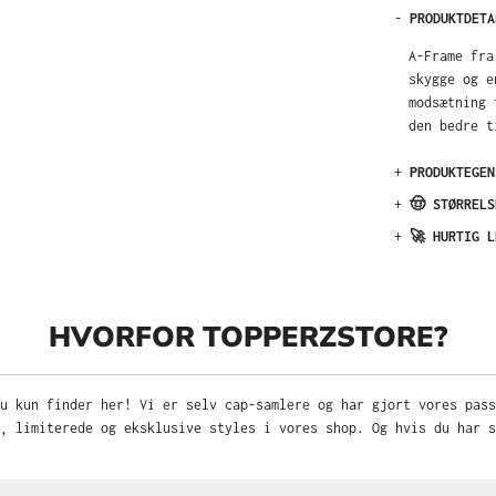
-
PRODUKTDETA
A-Frame fra
skygge og e
modsætning 
den bedre t
+
PRODUKTEGEN
+
🤠 STØRRELS
+
🚀 HURTIG L
HVORFOR TOPPERZSTORE?
u kun finder her! Vi er selv cap-samlere og har gjort vores pas
, limiterede og eksklusive styles i vores shop. Og hvis du har s