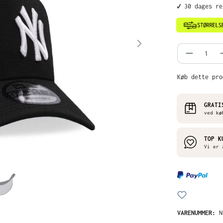
✔️ 30 dages r
Produkt
Køb dette pro
GRATI
ved kø
TOP K
Vi er 
VARENUMMER:
N