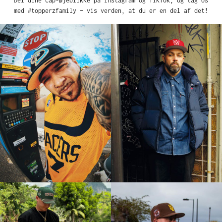
Del dine cap-øjeblikke på Instagram og TikTok, og tag os
med #topperzfamily – vis verden, at du er en del af det!