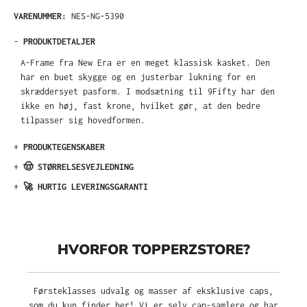
VARENUMMER:
NES-NG-5390
-
PRODUKTDETALJER
A-Frame fra New Era er en meget klassisk kasket. Den
har en buet skygge og en justerbar lukning for en
skræddersyet pasform. I modsætning til 9Fifty har den
ikke en høj, fast krone, hvilket gør, at den bedre
tilpasser sig hovedformen.
+
PRODUKTEGENSKABER
+
🤠 STØRRELSESVEJLEDNING
+
🚀 HURTIG LEVERINGSGARANTI
HVORFOR TOPPERZSTORE?
Førsteklasses udvalg og masser af eksklusive caps,
som du kun finder her! Vi er selv cap-samlere og har