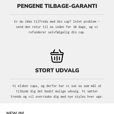
PENGENE TILBAGE-GARANTI
Er du ikke tilfreds med din cap? Intet problem –
send den retur til os inden for 30 dage, og vi
refunderer selvfølgelig din cap.
STORT UDVALG
Vi elsker caps, og derfor har vi sat os som mål at
tilbyde dig det bedst mulige udvalg. Vi sætter
trends og vil overraske dig med nye styles hver uge.
NEW IN!
Spring produktgalleriet over