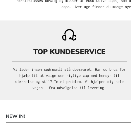
Førsteklasses udvalg og masser af eksklusive caps, som d
caps. Hver uge finder du mange nye
TOP KUNDESERVICE
Vi lader ingen spørgsmål stå ubesvaret. Har du brug for
hjælp til at vælge den rigtige cap med hensyn til
størrelse og stil? Intet problem. Vi hjælper dig hele
vejen – fra udvælgelse til levering.
NEW IN!
Spring produktgalleriet over