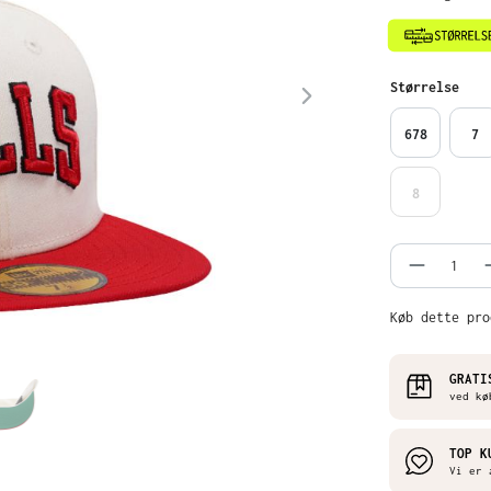
Vælg
Størrelse
678
7
8
Produkt
Køb dette pro
GRATI
ved kø
TOP K
Vi er 