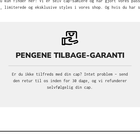
u kun finder her! Vi er selv cap-samlere og har gjort vores pas
, limiterede og eksklusive styles i vores shop. Og hvis du har s
PENGENE TILBAGE-GARANTI
Er du ikke tilfreds med din cap? Intet problem – send
den retur til os inden for 30 dage, og vi refunderer
selvfølgelig din cap.