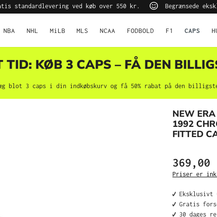
tis standardlevering ved køb over 550 kr.
Begrænsede eksk
NBA
NHL
MiLB
MLS
NCAA
FODBOLD
F1
CAPS
H
TID: KØB 3 CAPS – FÅ DEN BILLIG
æg blot 3 caps i din indkøbskurv og få 50% rabat på den billigst
NEW ERA 
1992 CHR
FITTED C
369,00 
Priser er ink
✔️ Eksklusivt
✔️ Gratis for
✔️ 30 dages r