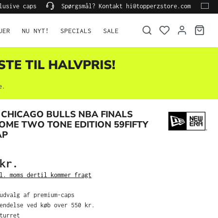
lusive caps
Spørgsmål? Kontakt hi@topperzstore.com
UER
NU NYT!
SPECIALS
SALE
STE TIL HALVPRIS!
e.
CHICAGO BULLS NBA FINALS
OME TWO TONE EDITION 59FIFTY
AP
kr.
l. moms dertil kommer fragt
 udvalg af premium-caps
sendelse ved køb over 550 kr.
eturret