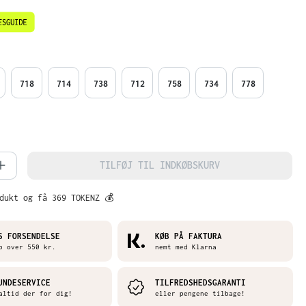
718
714
738
712
758
734
778
mængde: Indtast det ønskede beløb, ell
TILFØJ TIL INDKØBSKURV
dukt og få 369 TOKENZ 💰
S FORSENDELSE
KØB PÅ FAKTURA
b over 550 kr.
nemt med Klarna
UNDESERVICE
TILFREDSHEDSGARANTI
altid der for dig!
eller pengene tilbage!