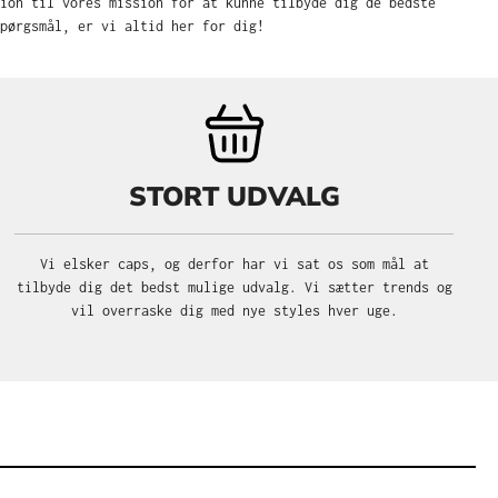
sion til vores mission for at kunne tilbyde dig de bedste
pørgsmål, er vi altid her for dig!
STORT UDVALG
Vi elsker caps, og derfor har vi sat os som mål at
tilbyde dig det bedst mulige udvalg. Vi sætter trends og
vil overraske dig med nye styles hver uge.