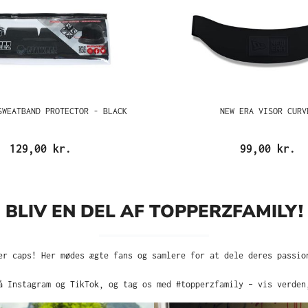
SWEATBAND PROTECTOR - BLACK
NEW ERA VISOR CURV
129,00 kr.
99,00 kr.
BLIV EN DEL AF TOPPERZFAMILY!
er caps! Her mødes ægte fans og samlere for at dele deres passio
å Instagram og TikTok, og tag os med #topperzfamily – vis verden