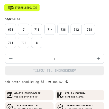
Vælg
Størrelse
678
7
718
714
738
712
758
734
778
8
Produktmængde: Indtast det ønskede belø
TILFØJ TIL INDKØBSKURV
Køb dette produkt og få 369 TOKENZ 💰
GRATIS FORSENDELSE
KØB PÅ FAKTURA
ved køb over 550 kr.
nemt med Klarna
TOP KUNDESERVICE
TILFREDSHEDSGARANTI
Vi er altid der for dig!
eller pengene tilbage!