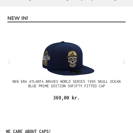
NEW IN!
Spring produktgalleriet over
NEW ERA ATLANTA BRAVES WORLD SERIES 1995 SKULL OCEAN
BLUE PRIME EDITION 59FIFTY FITTED CAP
369,00 kr.
Spring produktgalleriet over
WE CARE ABOUT CAPS!