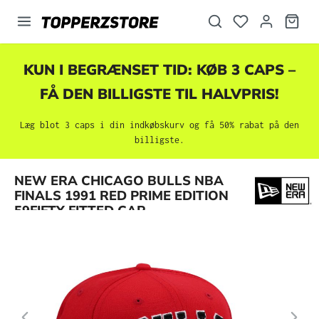
vedindhold
KUN I BEGRÆNSET TID: KØB 3 CAPS –
FÅ DEN BILLIGSTE TIL HALVPRIS!
Læg blot 3 caps i din indkøbskurv og få 50% rabat på den
billigste.
Spring over billedgalleri
NEW ERA CHICAGO BULLS NBA
FINALS 1991 RED PRIME EDITION
59FIFTY FITTED CAP