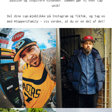
passion og inspirere hinanden. Sammen gør vi hver cap
unik!
Del dine cap-øjeblikke på Instagram og TikTok, og tag os
med #topperzfamily – vis verden, at du er en del af det!