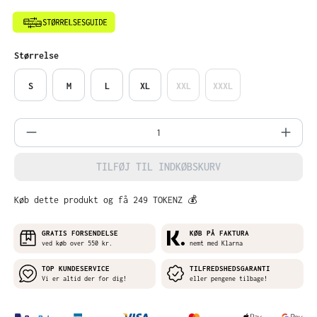
Vælg
Størrelse
S
M
L
XL
XXL
XXXL
Produktmængde: Indtast det ønskede belø
TILFØJ TIL INDKØBSKURV
Køb dette produkt og få 249 TOKENZ 💰
GRATIS FORSENDELSE
KØB PÅ FAKTURA
ved køb over 550 kr.
nemt med Klarna
TOP KUNDESERVICE
TILFREDSHEDSGARANTI
Vi er altid der for dig!
eller pengene tilbage!