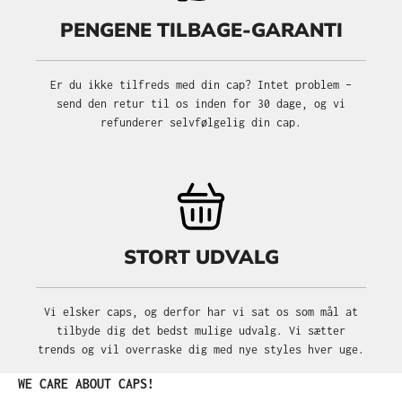
PENGENE TILBAGE-GARANTI
Er du ikke tilfreds med din cap? Intet problem –
send den retur til os inden for 30 dage, og vi
refunderer selvfølgelig din cap.
STORT UDVALG
Vi elsker caps, og derfor har vi sat os som mål at
tilbyde dig det bedst mulige udvalg. Vi sætter
trends og vil overraske dig med nye styles hver uge.
Spring produktgalleriet over
WE CARE ABOUT CAPS!