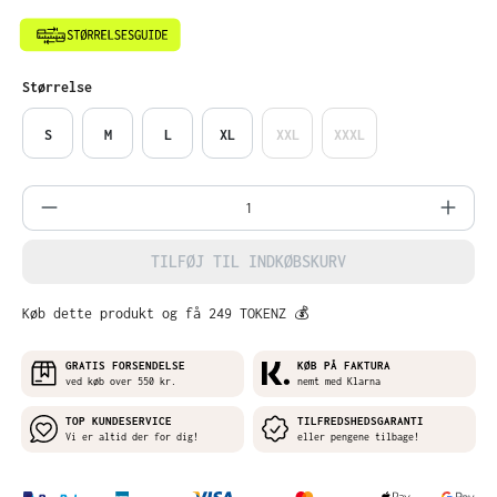
Vælg
Størrelse
S
M
L
XL
XXL
XXXL
Produktmængde: Indtast det ønskede belø
TILFØJ TIL INDKØBSKURV
Køb dette produkt og få 249 TOKENZ 💰
GRATIS FORSENDELSE
KØB PÅ FAKTURA
ved køb over 550 kr.
nemt med Klarna
TOP KUNDESERVICE
TILFREDSHEDSGARANTI
Vi er altid der for dig!
eller pengene tilbage!