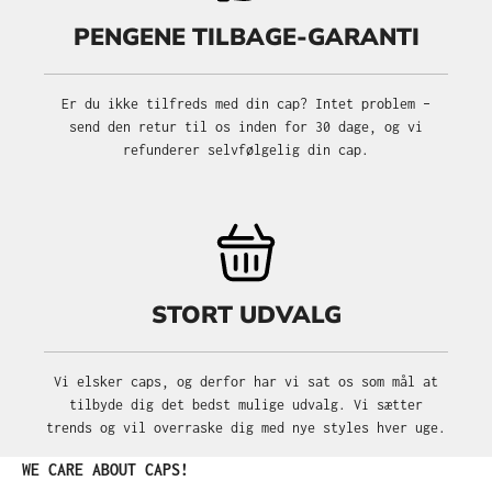
PENGENE TILBAGE-GARANTI
Er du ikke tilfreds med din cap? Intet problem –
send den retur til os inden for 30 dage, og vi
refunderer selvfølgelig din cap.
STORT UDVALG
Vi elsker caps, og derfor har vi sat os som mål at
tilbyde dig det bedst mulige udvalg. Vi sætter
trends og vil overraske dig med nye styles hver uge.
Spring produktgalleriet over
WE CARE ABOUT CAPS!